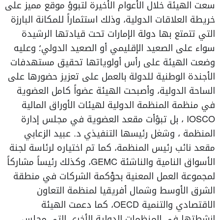
سعت الهيئة خلال الأعوام الأخيرة لتبوؤ موقع مميز على
خريطة العلاقات الدولية، وذلك استثماراً للمكانة البارزة
التي تتمتع بها دولة الإمارات تحت قيادتها الرشيدة
سواء على الصعيد الإقليمي أو الصعيد الدولي؛ وعليه
وضعت الهيئة على رأس أولوياتها تحقيق مستهدفات
الأجندة الوطنية للدولة بالعمل على تعزيز حضورها على
الساحة الدولية، وأصبحت الهيئة عضواً كامل العضوية
في منظمة المنظمة الدولية لهيئات الأوراق المالية
IOSCO ، بل تبؤأت مقعد العضوية في مجلس إدارة
المنظمة ، وشغل رئيسها التنفيذي د. عبيد الزعابي
مقعد نائب رئيس المنظمة، كما تم اختياره لرئاسة لجنة
الأسواق النامية والناشئة GEMC، وكذلك رئيساً مشاركاً
لمجموعة العمل المعنية بحوْكمة الشركات في منطقة
الشرق الأوسط وشمال أفريقيا لمنظمة التعاون
الاقتصادي والتنمية OECD، كما دعمت الهيئة
انشطتها في المنظمات الدولية الأخرى التي مجلس