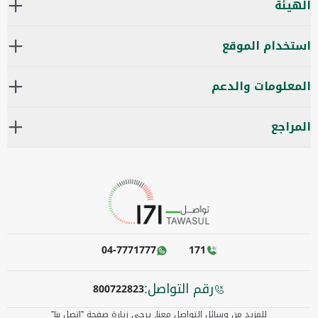
الهيئة
استخدام الموقع
المعلومات والدعم
المراجع
04-7771777
171
رقم التواصل:
800722823
للمزيد من وسائل التواصل معنا٫ يرجى زيارة صفحة "اتصل بنا"